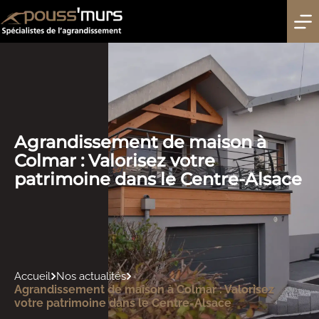
Passer
au
contenu
Agrandissement de maison à
Colmar : Valorisez votre
patrimoine dans le Centre-Alsace
Accueil
Nos actualités
Agrandissement de maison à Colmar : Valorisez
votre patrimoine dans le Centre-Alsace