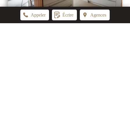
Appeler
Écrire
Agences
Questions fréquemment posées
Faut-il un permis de construire pour une 
extension de cuisine ?
Peut-on installer un îlot central et de 
l'électroménager lourd dans une 
extension bois ?
L'extension en bois est-elle adaptée 
pour une cuisine ? (humidité, 
odeurs...)