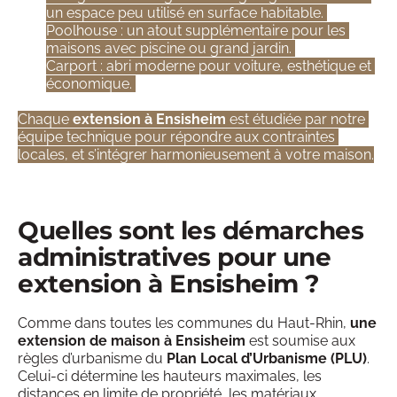
un espace peu utilisé en surface habitable. 
Poolhouse : un atout supplémentaire pour les 
maisons avec piscine ou grand jardin. 
Carport : abri moderne pour voiture, esthétique et 
économique. 
Chaque 
extension à Ensisheim
 est étudiée par notre 
équipe technique pour répondre aux contraintes 
locales, et s’intégrer harmonieusement à votre maison.
Quelles sont les démarches 
administratives pour une 
extension à Ensisheim ?
Comme dans toutes les communes du Haut-Rhin, 
une 
extension de maison à Ensisheim
 est soumise aux 
règles d’urbanisme du 
Plan Local
d’Urbanisme (PLU)
. 
Celui-ci détermine les hauteurs maximales, les 
distances en limite de propriété, les matériaux 