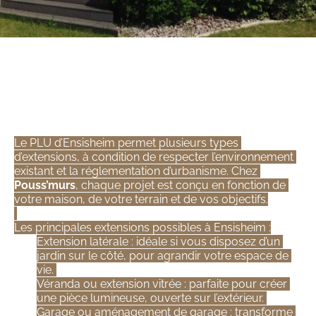
Quels types d’extension 
pouvez-vous réaliser à 
Ensisheim ?
Le PLU d’Ensisheim permet plusieurs types 
d’extensions, à condition de respecter l’environnement 
existant et la réglementation d’urbanisme. Chez 
Pouss’murs
, chaque projet est conçu en fonction de 
votre maison, de votre terrain et de vos objectifs.
Les principales extensions possibles à Ensisheim :
Extension latérale : idéale si vous disposez d’un 
jardin sur le côté, pour agrandir votre espace de 
vie. 
Véranda ou extension vitrée : parfaite pour créer 
une pièce lumineuse, ouverte sur l’extérieur. 
Garage ou aménagement de garage : transforme 