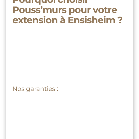
Pouss’murs pour votre 
extension à Ensisheim ?
Spécialiste des extensions dans le Haut-Rhin, 
Pouss’murs
 est une entreprise locale qui 
maîtrise les spécificités architecturales et 
administratives d’Ensisheim. Depuis plus de 
10 ans, nous accompagnons des centaines de 
familles dans leur projet d’agrandissement, 
avec 
rigueur, créativité et transparence
.
Nos garanties :
Un 
interlocuteur unique
 du premier 
rendez-vous à la réception
Un 
accompagnement global
 : étude, 
plans, démarches, travaux
Un design 
en harmonie avec l’existant
Le respect strict des délais et du 
budget 