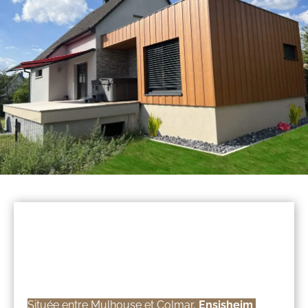
Pourquoi faire une 
extension à Ensisheim est 
une excellente idée
Située entre Mulhouse et Colmar, 
Ensisheim