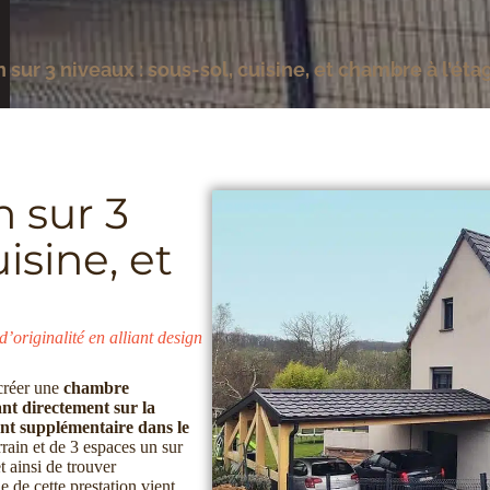
sur 3 niveaux : sous-sol, cuisine, et chambre à l’éta
 sur 3
isine, et
d’originalité en alliant design
 créer une
chambre
nt directement sur la
nt supplémentaire dans le
rain et de 3 espaces un sur
et ainsi de trouver
e de cette prestation vient