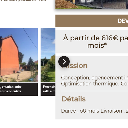
DEV
À partir de 616€ pa
mois*
Mission
Exte
Conception, agencement int
Optimisation thermique, Co
e à vivre, création d’une
Extension Chambre et Séjour à Belfort
Détails
Durée : 06 mois Livraison : 