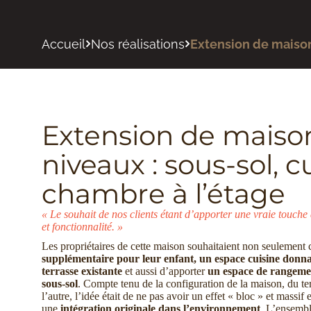
Accueil
Nos réalisations
Extension de maison 
Extension de maison
niveaux : sous-sol, cu
chambre à l’étage
« Le souhait de nos clients étant d’apporter une vraie touche 
et fonctionnalité.
»
Les propriétaires de cette maison souhaitaient non seulement
supplémentaire pour leur enfant, un espace cuisine donna
terrasse existante
et aussi d’apporter
un espace de rangeme
sous-sol
. Compte tenu de la configuration de la maison, du ter
l’autre, l’idée était de ne pas avoir un effet « bloc » et massif 
une
intégration originale dans l’environnement
. L’ensembl