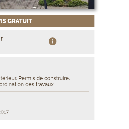
IS GRATUIT
r
Extension du séjour et aménagement d
terrasse extérieure
nsion de 3 pièces cuisine salon et séjour
érieur, Permis de construire,
ordination des travaux
2017