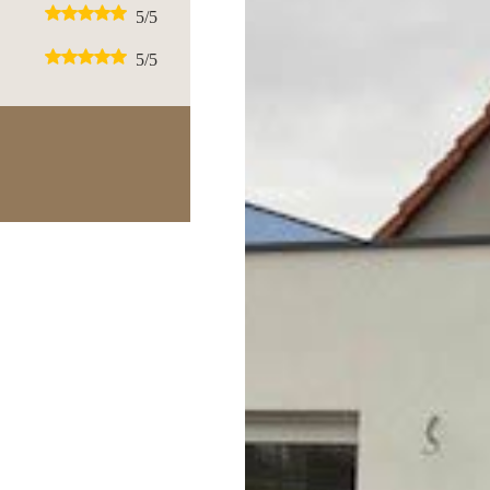
5
/5
5
/5