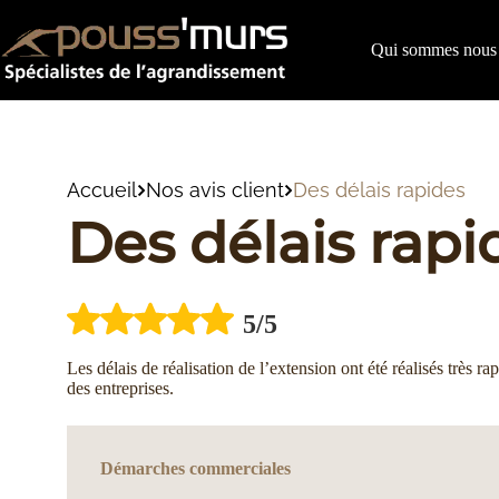
Passer
au
contenu
Qui sommes nous
Accueil
Nos avis client
Des délais rapides
Des délais rapi
5
/5
Les délais de réalisation de l’extension ont été réalisés très r
des entreprises.
Démarches commerciales