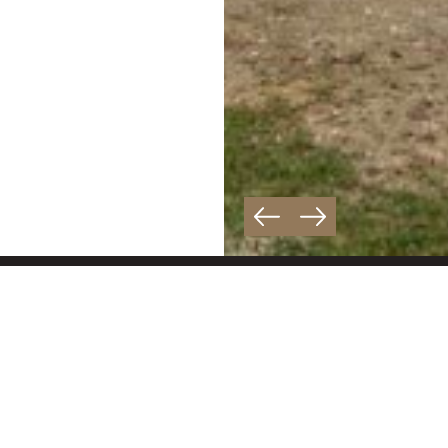
Suivez-nous :
Pouss’murs spécialiste
proximité de Mulhouse, 