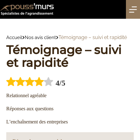
Passer
au
contenu
Témoignage – suivi et rapidité
Accueil
Nos avis client
Témoignage – suivi
et rapidité
4
/5
Relationnel agréable
Réponses aux questions
L’enchaînement des entreprises