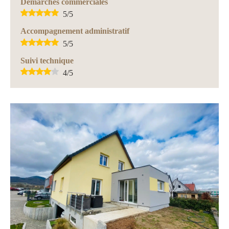
Démarches commerciales
5
/5
Accompagnement administratif
5
/5
Suivi technique
4
/5